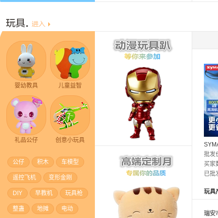
婴幼教具
儿童益智
礼品公仔
创意小玩具
SYM
高清
批发
公仔
积木
车模型
控飞
买家
已批
遥控飞机
变形金刚
玩具
DIY
早教机
玩具枪
整蛊
地摊
电动
瑞安