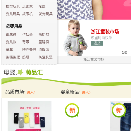
模型玩具
过家家
陀螺
婴儿玩具
故事机
发光玩具
母婴用品
浙江童装市场
益智遥控玩具
纸尿裤
孕妇装
吸奶器
织里时尚快单
玩具产地好货
婴儿服
背带
童睡袋
进货
进货
童车
喂养餐具
收腹带
1
/
3
围嘴围兜
奶瓶
防溢乳垫
浙江童装市场
品质市场
婴童新品