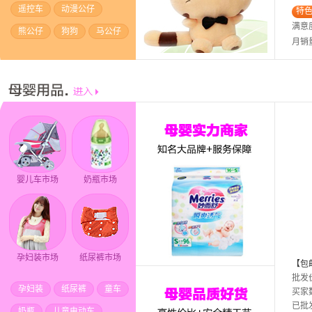
遥控车
动漫公仔
特
满意
熊公仔
狗狗
马公仔
月销
婴儿车市场
奶瓶市场
孕妇装市场
纸尿裤市场
【包
式滑
批发
孕妇装
纸尿裤
童车
乐灯
买家
已批
奶瓶
儿童电动车