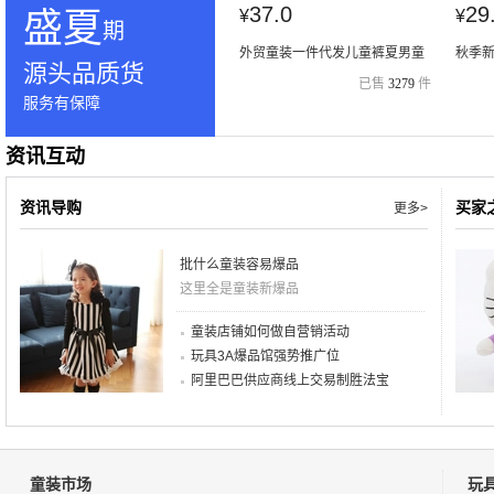
37.0
29
盛夏
¥
¥
期
外贸童装一件代发儿童裤夏男童
秋季新
源头品质货
牛仔短裤中小童2016休闲裤子中
恤童
已售
3279
件
大童
服务有保障
资讯互动
资讯导购
买家
更多>
批什么童装容易爆品
这里全是童装新爆品
童装店铺如何做自营销活动
玩具3A爆品馆强势推广位
阿里巴巴供应商线上交易制胜法宝
童装市场
玩