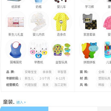
纸尿裤
奶瓶
婴儿车
学习裤
童
新生儿礼盒
婴儿内衣
连身衣
家居套装
婴
围嘴围兜
早教机
益智玩具
拼图拼板
儿
品 牌:
安睡宝宝
亲亲我
早智慧
面 料:
全棉
年龄阶段: :
新生儿
2-5个月
6-12月
材 质:
塑胶玩具
经营模式:
代理加盟
批发
加工定制
风 格:
韩版
塑料玩具