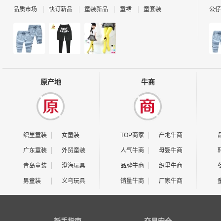
品质市场
快订新品
童装新品
童裙
童套装
公仔
原产地
牛商
织里童装
女童装
TOP商家
产地牛商
广东童装
外贸童装
人气牛商
母婴牛商
青岛童装
澄海玩具
品牌牛商
织里牛商
男童装
义乌玩具
销量牛商
厂家牛商