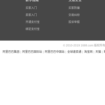
新手指南
交易安全
买家入门
买家防骗
卖家入门
交易纠纷
开通支付宝
投诉举报
绑定支付宝
© 2010-2019 1688.com 版权所
阿里巴巴集团
|
阿里巴巴国际站
|
阿里巴巴中国站
|
全球速卖通
|
淘宝网
|
天猫
|