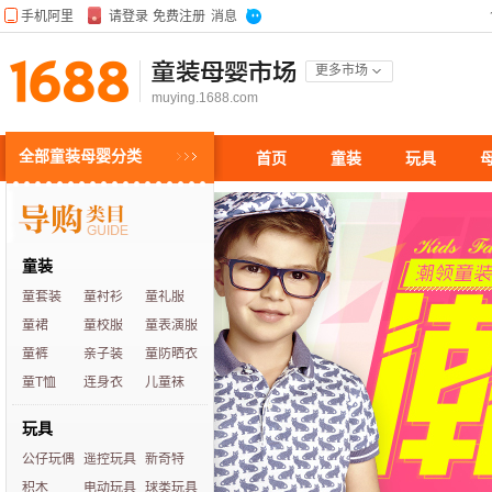
童装母婴市场
更多市场
muying.1688.com
全部童装母婴分类
首页
童装
玩具
童装
童套装
童衬衫
童礼服
童裙
童校服
童表演服
童裤
亲子装
童防晒衣
童T恤
连身衣
儿童袜
玩具
公仔玩偶
遥控玩具
新奇特
积木
电动玩具
球类玩具