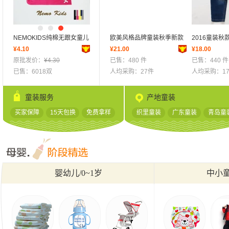
1
2
3
NEMOKIDS纯棉无跟女童儿
pinkideal 日韩女童T恤春款
欧美风格品牌童装秋季新款
2016童装
儿童纯棉
童宝宝袜子婴儿长筒袜大腿
¥
4.10
高领纯色下摆花边上装
¥
长袖童裙 纯棉圆点小兔子女
¥
27.80
21.00
纯棉韩版男童
¥
18.00
全棉宝
¥
32.00
袜及膝过膝袜子
原批发价：
¥
4.30
330186
原批发价：
童连衣裙
已售：480 件
¥
28.80
款 一件代发
已售：440 件
长袖圆
原批发
已售：6018双
已售：145件
人均采购：27件
人均采购：1
已售：2
童装服务
产地童装
买家保障
15天包换
免费拿样
织里童装
广东童装
青岛童
婴幼儿/0~1岁
中小童