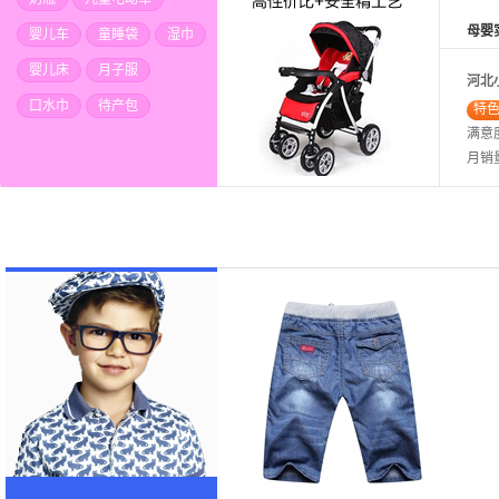
母婴
婴儿车
童睡袋
湿巾
婴儿床
月子服
河北
口水巾
待产包
特
满意
月销