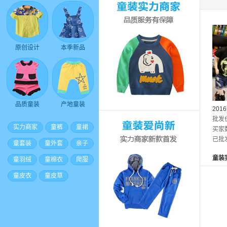
原创设计
本季新品
品质童装
产地童装
20
中小
批发
实力商家
童裤
童裙
一件
买家
已批
童套装
童外套
亲子
童装
童羽绒
童棉衣
爬服
童皮衣
童皮草