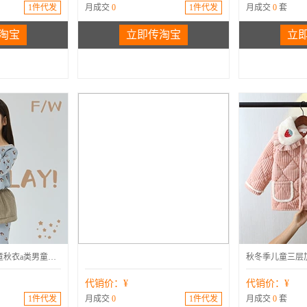
1件代发
月成交
0
1件代发
月成交
0
套
淘宝
立即传淘宝
立
春季
a类
套装
棉
2025秋冬新款儿童秋衣a类男童女童睡衣婴儿套装宝宝秋衣家居服棉
代销价：¥
代销价：¥
1件代发
月成交
0
1件代发
月成交
0
套