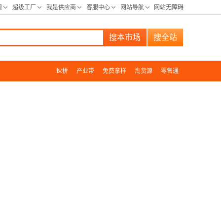
搜本市场
搜全站
伙拼
产业带
免费拿样
淘货源
零售通