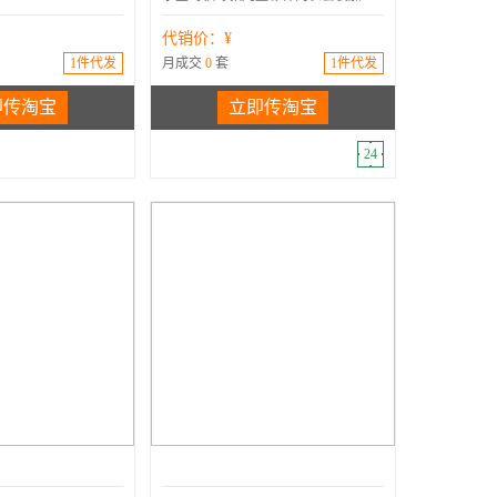
代销价：¥
1件代发
月成交
0
套
1件代发
即传淘宝
立即传淘宝
24