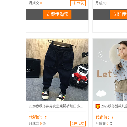
月成交
0
1件代发
月成交
0
立即传淘宝
立即传
韩版
长裤
春秋
牛仔裤
2020春秋冬款男女童束脚裤缩口小脚牛仔裤儿童宝宝长裤A930033
代销价：¥
代销价：¥
月成交
0
条
1件代发
月成交
0
套