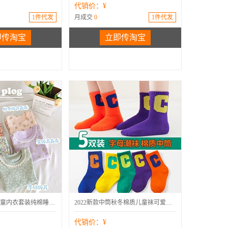
代销价：¥
1件代发
月成交
0
1件代发
即传淘宝
立即传淘宝
秋季
运动袜
酵素洗
中筒
a类
可爱
内衣套装
条纹
10A抗菌中大童内衣套装纯棉睡衣秋冬保暖无骨宝宝秋衣秋裤家居服
2022新款中筒秋冬棉质儿童袜可爱卡通中筒宝宝袜舒适棉质条纹童袜
代销价：¥