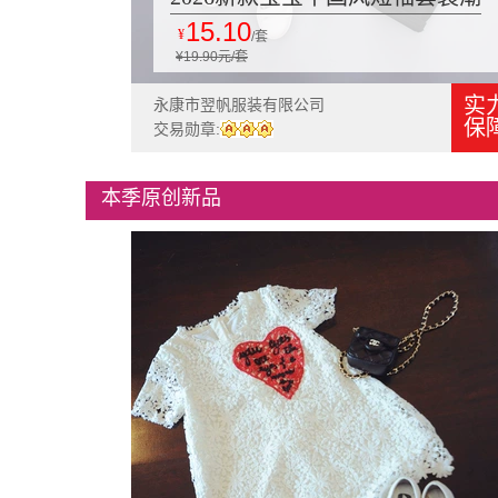
15.10
童夏装 3岁男童女童夏季衣服两
¥
/套
¥19.90元/套
件套
实
永康市翌帆服装有限公司
保
交易勋章:
本季原创新品