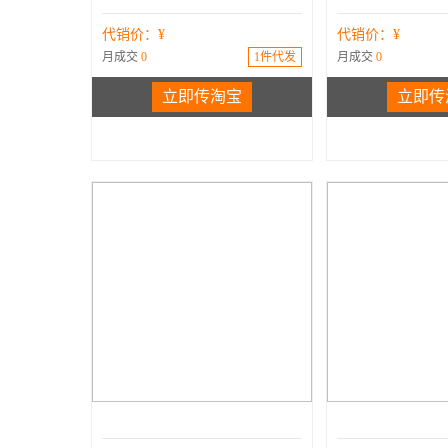
代销价：¥
代销价：¥
月成交
0
1件代发
月成交
0
立即传淘宝
立即传