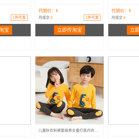
代销价：¥
代销价：¥
1件代发
月成交
0
1件代发
月成交
0
淘宝
立即传淘宝
立
春季
中小童
棉
内衣套装
儿童秋衣秋裤套装男女童打底内衣家居服中小童宝宝睡衣棉毛衫代发