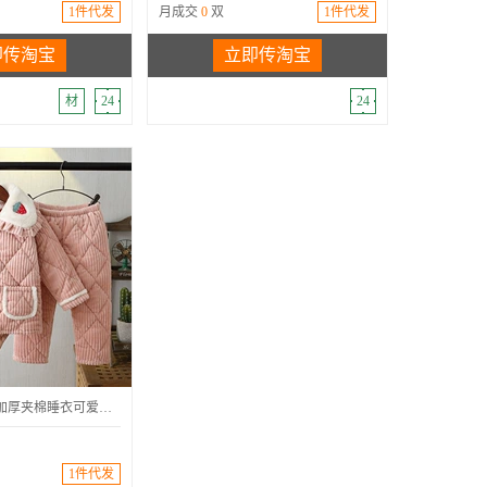
1件代发
月成交
0
双
1件代发
即传淘宝
立即传淘宝
材
24
24
秋冬季儿童三层加厚夹棉睡衣可爱卡通套装男女童法兰绒翻领家居服
1件代发