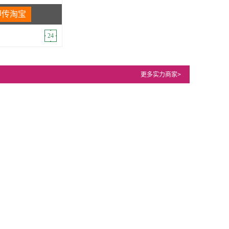
即传淘宝
24
更多实力商家>