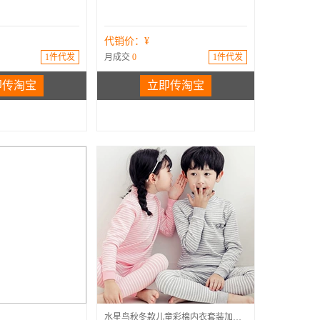
代销价：¥
1件代发
月成交
0
1件代发
即传淘宝
立即传淘宝
棉
高领
内衣套装
加厚
水星鸟秋冬款儿童彩棉内衣套装加绒加厚男童女童保暖半高领家居服