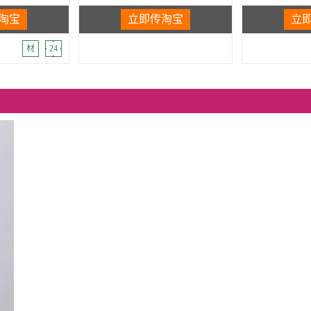
淘宝
立即传淘宝
立
材
24