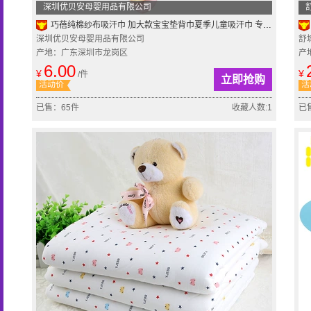
深圳优贝安母婴用品有限公司
巧蓓纯棉纱布吸汗巾 加大款宝宝垫背巾夏季儿童吸汗巾 专柜正品
深圳优贝安母婴用品有限公司
舒
产地：广东深圳市龙岗区
产
6.00
¥
¥
/件
立即抢购
活动价
活
已售：65件
收藏人数:1
已