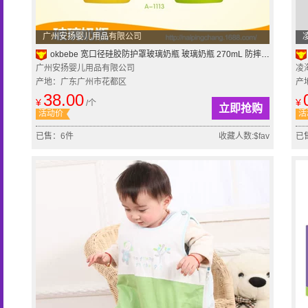
广州安扬婴儿用品有限公司
okbebe 宽口径硅胶防护罩玻璃奶瓶 玻璃奶瓶 270mL 防摔玻璃奶瓶
广州安扬婴儿用品有限公司
凌
产地：广东广州市花都区
产
38.00
¥
¥
/个
立即抢购
活动价
活
已售：6件
收藏人数:$fav
已