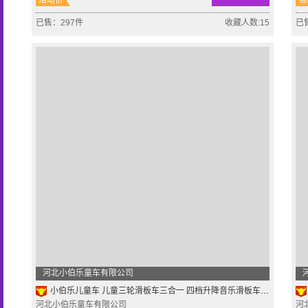
活动价
活
已售：297件
收藏人数:15
已
河北小伯乐童车有限公司
小伯乐儿童车 儿童三轮滑板车三合一 四档升降音乐滑板车童车批发
河北小伯乐童车有限公司
河