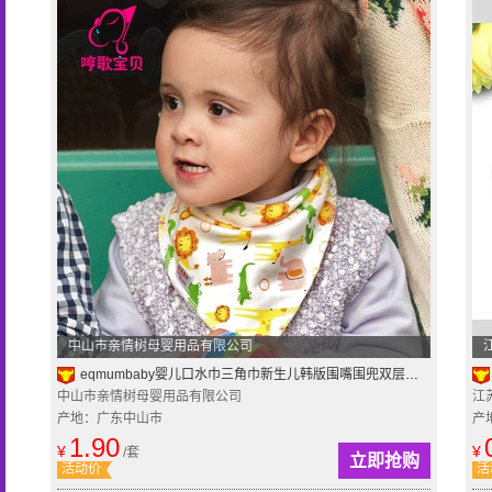
中山市亲情树母婴用品有限公司
eqmumbaby婴儿口水巾三角巾新生儿韩版围嘴围兜双层纯棉按扣春夏
中山市亲情树母婴用品有限公司
江
产地：广东中山市
产
1.90
¥
¥
/套
立即抢购
活动价
活