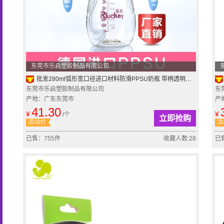
东莞市乐启塑胶制品有限公司
批发280ml弧形宽口径进口材料防滑PPSU奶瓶 带柄透明防摔奶瓶
东莞市乐启塑胶制品有限公司
东
产地：广东东莞市
产
41.30
¥
¥
/个
立即抢购
活动价
活
已售：755件
收藏人数:28
已