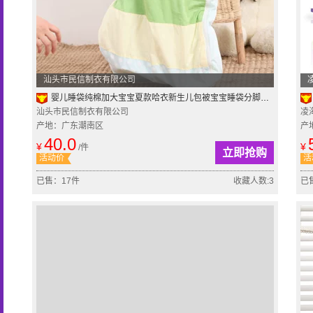
汕头市民信制衣有限公司
婴儿睡袋纯棉加大宝宝夏款哈衣新生儿包被宝宝睡袋分脚式侧拉
汕头市民信制衣有限公司
凌
产地：广东潮南区
产
40.0
¥
¥
/件
立即抢购
活动价
活
已售：17件
收藏人数:3
已