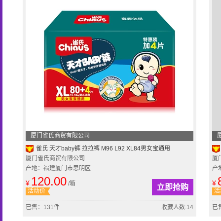
厦门雀氏商贸有限公司
雀氏 天才baby裤 拉拉裤 M96 L92 XL84男女宝通用
厦门雀氏商贸有限公司
厦
产地：福建厦门市思明区
产
120.00
¥
¥
/箱
立即抢购
活动价
活
已售：131件
收藏人数:14
已