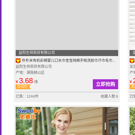
益阳生祥商贸有限公司
朴朴米有机彩棉婴儿口水巾宝宝纯棉手帕洗脸巾汗巾毛巾喂奶小方巾
益阳生祥商贸有限公司
龙
产地：湖南赫山区
产
3.68
¥
¥
/条
立即抢购
活动价
活
已售：1244件
收藏人数:6
已售