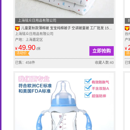
上海铭众日用品有限公司
儿童夏秋款薄棉被 宝宝纯棉被子 空调被童被 工厂批发 150*130CM
上海铭众日用品有限公司
台
产地：上海嘉定区
产
49.90
¥
¥
/床
立即抢购
活动价
活
已售：458件
收藏人数:40
已