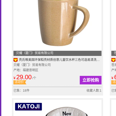
贝耀（厦门）贸易有限公司
壳氏唯美国环保稻壳材质创意儿童饮水杯三色可选易清洗易打理特价
贝耀（厦门）贸易有限公司
苍
产地：福建思明区
产
29.00
¥
¥
/个
立即抢购
活动价
活
已售：18件
收藏人数:1
已