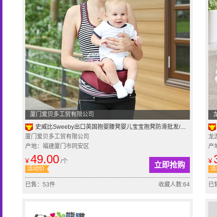
厦门爱贝多工贸有限公司
史威比Sweeby出口英国抱婴腰凳婴儿宝宝抱凳防滑批发/支持贴牌
厦门爱贝多工贸有限公司
龙
产地：福建厦门市同安区
产
49.00
¥
¥
/个
立即抢购
活动价
活
已售：53件
收藏人数:64
已