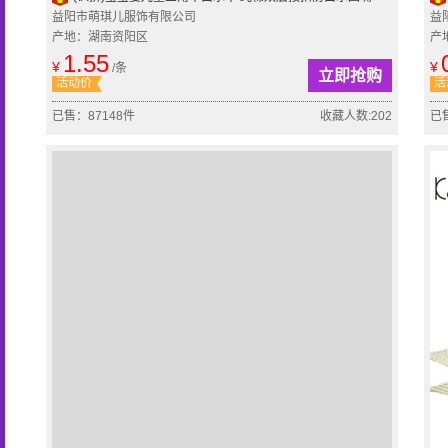
益阳市萌琪儿服饰有限公司
益
产地：湖南资阳区
产
1.55
¥
¥
/条
立即抢购
活动价
活
已售：87148件
收藏人数:202
已