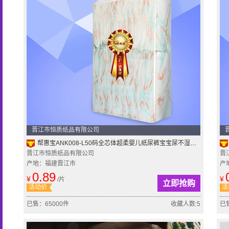
晋江市恒质纸品有限公司
帮惠宝ANK008-L50码全芯体超柔婴儿纸尿裤宝宝尿不湿简装包邮
晋江市恒质纸品有限公司
晋
产地：福建晋江市
产
0.89
¥
¥
/片
立即抢购
活动价
活
已售：65000件
收藏人数:5
已