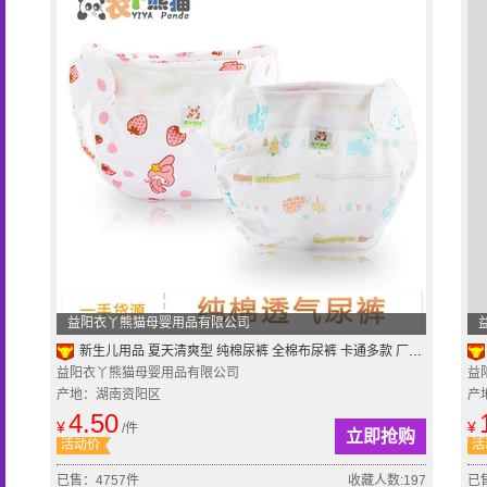
益阳衣丫熊猫母婴用品有限公司
新生儿用品 夏天清爽型 纯棉尿裤 全棉布尿裤 卡通多款 厂家批发
益阳衣丫熊猫母婴用品有限公司
益
产地：湖南资阳区
产
4.50
¥
¥
/件
立即抢购
活动价
活
已售：4757件
收藏人数:197
已