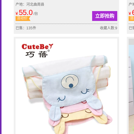
产地：河北曲周县
产
55.0
¥
¥
/台
立即抢购
活动价
活
已售：135件
收藏人数:9
已