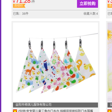
71.28
¥
¥
/件
立即抢购
活动价
活
已售：38件
收藏人数:4
已
益阳市萌琪儿服饰有限公司
(伙拼)宝宝婴儿童三角巾口水巾 纯棉双层按扣防口水围嘴