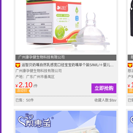
广州康孕健生物科技有限公司
运智贝奶嘴自然乳感宽口径宝宝奶嘴单个装S/M/L/＋婴儿硅胶仿真
广州康孕健生物科技有限公司
慈
产地：广东广州市番禺区
产
2.10
¥
¥
/件
立即抢购
活动价
活
已售：50件
收藏人数:$fav
已