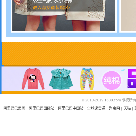
© 2010-2019 1688.com 版权所
阿里巴巴集团
|
阿里巴巴国际站
|
阿里巴巴中国站
|
全球速卖通
|
淘宝网
|
天猫
|