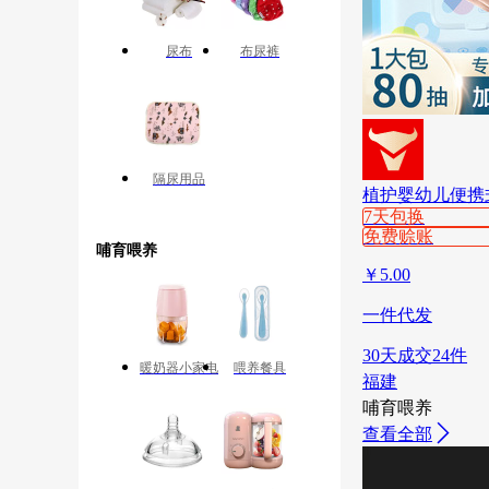
尿布
布尿裤
隔尿用品
植护婴幼儿便携
7天包换
免费赊账
哺育喂养
￥
5.00
一件代发
30天成交24件
暖奶器小家电
喂养餐具
福建
哺育喂养
查看全部