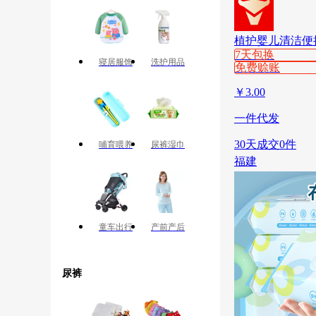
植护婴儿清洁便
7天包换
寝居服饰
洗护用品
免费赊账
￥
3.00
一件代发
30天成交0件
哺育喂养
尿裤湿巾
福建
童车出行
产前产后
尿裤