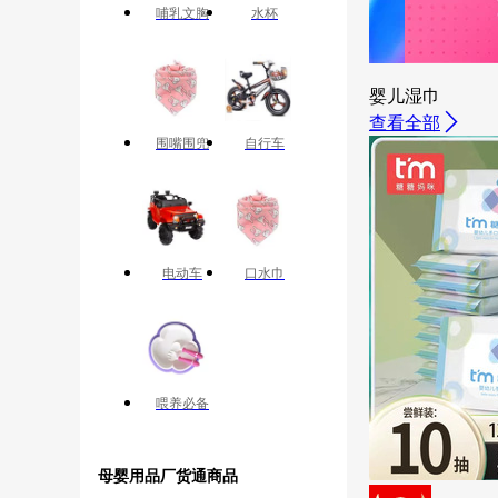
哺乳文胸
水杯
婴儿湿巾
查看全部
围嘴围兜
自行车
电动车
口水巾
喂养必备
母婴用品厂货通商品