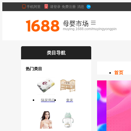
母婴市场
muying.1688.com/muyingyongpin
类目导航
热门类目
首页
隔尿用品
童床