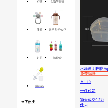
奶嘴
食物研磨器
牙胶
婴幼儿学饮杯
奶瓶
奶粉盒
水滴透明咬咬乐
免费赊账
￥
1.10
喂药器
一件代发
30天成交0.2万
当下热搜
件
广州