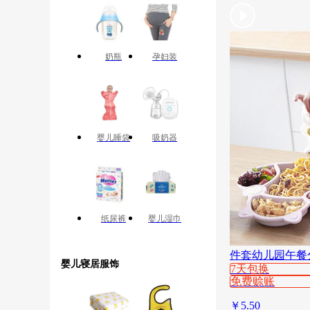
奶瓶
孕妇装
婴儿睡袋
吸奶器
纸尿裤
婴儿湿巾
件套幼儿园午餐
婴儿寝居服饰
7天包换
免费赊账
￥
5.50