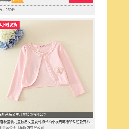
6.50
/套
9.4折
售：259件
8小时发货
深圳朵朵公主儿童服饰有限公司
春秋童装儿童披肩女童夏纯棉长袖小坎肩韩版珍珠短款开衫外套
圳朵朵公主儿童服饰有限公司