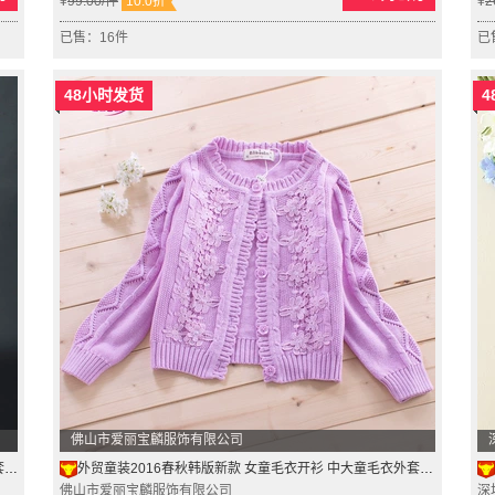
¥
99.00
/件
10.0折
¥
2
已售：16件
已
48小时发货
4
佛山市爱丽宝麟服饰有限公司
5
外贸童装2016春秋韩版新款 女童毛衣开衫 中大童毛衣外套厂家直销
佛山市爱丽宝麟服饰有限公司
深