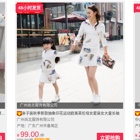
48小时发货
4
广州尚北服饰有限公司
装
亲子装秋季新款抽象印花运动欧美英伦母女套装女大童长袖
广州尚北服饰有限公司
中
产地：广东广州市番禺区
产
99.00
¥
¥
/件
购
立即抢购