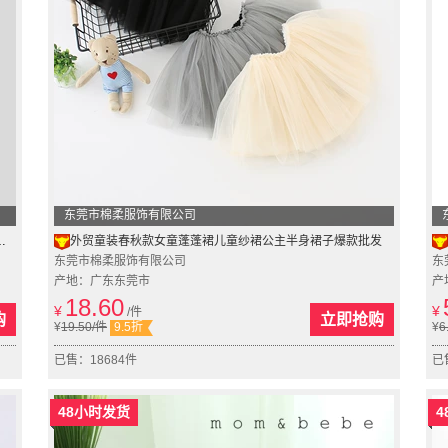
东莞市棉柔服饰有限公司
外贸童装春秋款女童蓬蓬裙儿童纱裙公主半身裙子爆款批发
东莞市棉柔服饰有限公司
东
产地：广东东莞市
产
18.60
¥
¥
/件
购
立即抢购
¥
19.50
/件
9.5折
¥
6
已售：18684件
已
48小时发货
4