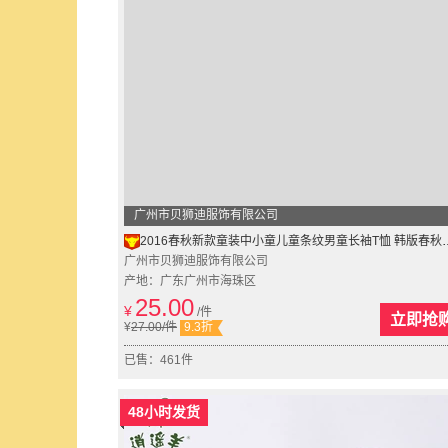
广州市贝狮迪服饰有限公司
2016春秋新款童装中小童儿童条纹男童长袖T恤 韩版春秋装一件代发
广州市贝狮迪服饰有限公司
产地：广东广州市海珠区
25.00
¥
/件
立即抢
¥
27.00
/件
9.3折
已售：461件
48小时发货