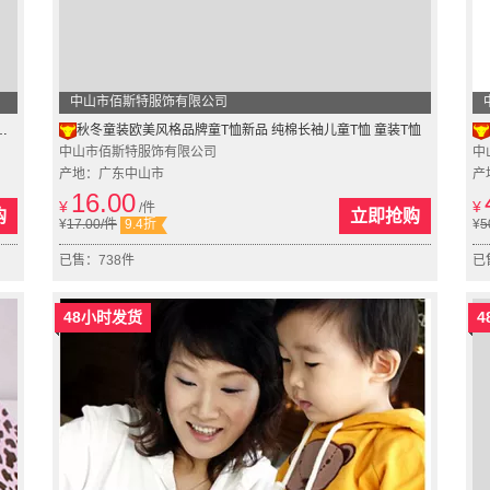
中山市佰斯特服饰有限公司
秋冬童装欧美风格品牌童T恤新品 纯棉长袖儿童T恤 童装T恤
中山市佰斯特服饰有限公司
中
产地：广东中山市
产
16.00
¥
¥
/件
购
立即抢购
¥
17.00
/件
9.4折
¥
5
已售：738件
已
48小时发货
4