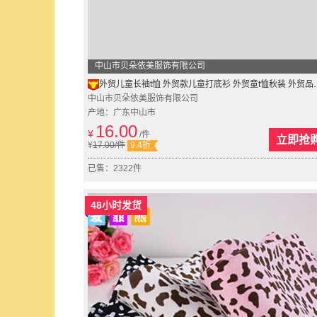
中山市贝朵依美服饰有限公司
外贸儿童长袖t恤 外贸款儿童打底衫 外贸童t恤秋装 外贸品牌童装
中山市贝朵依美服饰有限公司
产地：广东中山市
16.00
¥
/件
立即抢
¥
17.00
/件
9.4折
已售：2322件
48小时发货