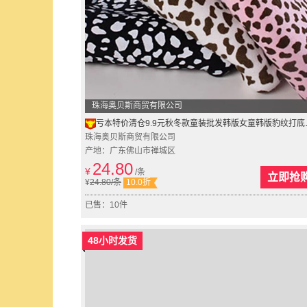
珠海奥贝斯商贸有限公司
亏本特价清仓9.9元秋冬款童装批发韩版女童韩版豹纹打底裤4106
珠海奥贝斯商贸有限公司
产地：广东佛山市禅城区
24.80
¥
/条
立即抢
¥
24.80
/条
10.0折
已售：10件
48小时发货