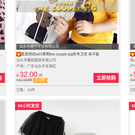
汕头市耀翔服装有限公司
批发供应w03笨熊the couple pig秋冬卫衣 亲子装
汕头市耀翔服装有限公司
珠
产地：广东汕头市龙湖区
产
32.00
¥
¥
/件
购
立即抢购
¥
32.00
/件
10.0折
¥
5
已售：19件
已
48小时发货
4