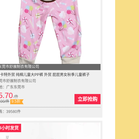
东莞市舒展制衣有限公司
卡特外贸 纯棉儿童大PP裤 外贸 屁屁男女秋季儿童裤子
莞市舒展制衣有限公司
地：广东东莞市
5.70
/件
立即抢购
.00
/件
9.5折
售：39580件
8小时发货