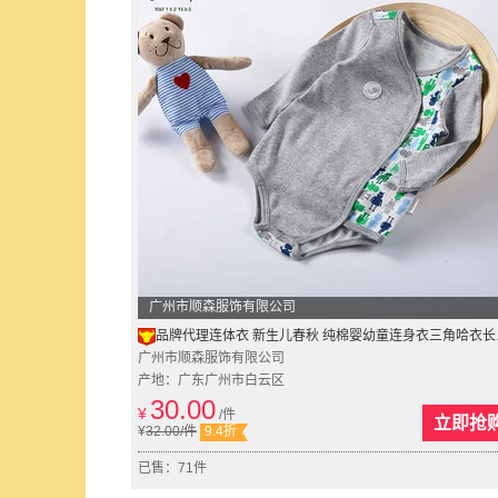
广州市顺森服饰有限公司
品牌代理连体衣 新生儿春秋 纯棉婴幼童连身衣三角哈衣长袖棉批发
广州市顺森服饰有限公司
产地：广东广州市白云区
30.00
¥
/件
立即抢
¥
32.00
/件
9.4折
已售：71件