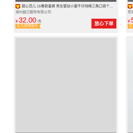
甜心范儿 16春款童裤 男女婴幼小童牛仔纯棉三角口袋个性哈伦裤
湖州越己服饰有限公司
苍
32.00
¥
¥
/条
放心下单
实力保障服务
实