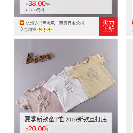
38.00
韩版女小童公主裙 春款童装短
¥
/件
¥38.00元/件
裙
实力
杭州彡只老虎电子商务有限公司
上新
交易勋章:
夏季新款童T恤 2016新款童打底
20.00
衫 夏季新品小童奶瓶童上衣批
¥
/件