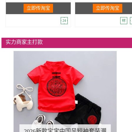
立即传淘宝
立即传淘宝
24
材
实力商家主打款
2026新款宝宝中国风短袖套装潮