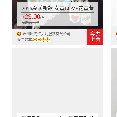
2016夏季新款 女童LOVE花童蕾
29.00
丝连衣裙 公主裙112232
¥
/件
¥29.00元/件
实力
温州瓯海红贝儿服装有限公司
上新
交易勋章: