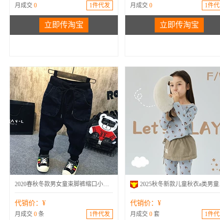
月成交
0
1件代发
月成交
0
1件代
立即传淘宝
立即传淘宝
韩版
长裤
春秋
牛仔裤
2020春秋冬款男女童束脚裤缩口小脚牛仔裤儿童宝宝长裤A930033
2025秋冬
代销价：¥
代销价：¥
月成交
0
条
1件代发
月成交
0
套
1件代