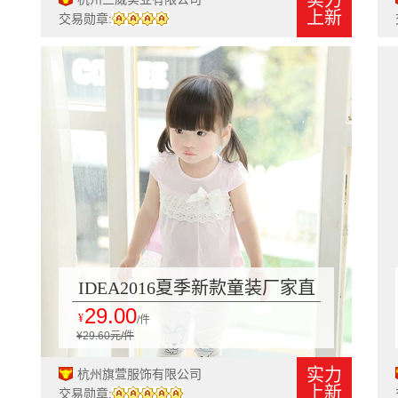
实力
上新
交易勋章:
IDEA2016夏季新款童装厂家直
29.00
销韩版女童提花连衣裙宝宝公主
¥
/件
¥29.60元/件
裙1826
实力
杭州旗萱服饰有限公司
上新
交易勋章: