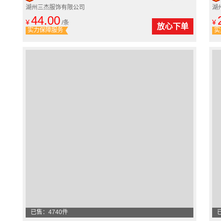
湖州三杰服饰有限公司
湖
44.00
¥
¥
/条
放心下单
实力保障服务
实
已售：4740件