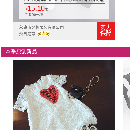
15.10
童夏装 3岁男童女童夏季衣服两
¥
/套
¥15.90元/套
件套
实力
永康市翌帆服装有限公司
保障
交易勋章:
本季原创新品