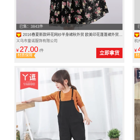
已售：3843件
2016春夏新款碎花网纱半身裙秋外贸 欧美印花蓬蓬裙外贸热销批发
义乌市童谣服饰有限公司
杭
27.00
¥
¥
/件
立即拿货
材质保障
材