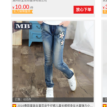
湖州织里浓邦服饰有限公司
永
10.00
¥
¥
/件
放心下单
实力保障服务
实
已售：605件
2016春款童装女童花朵牛仔裤儿童长裤修身女大童弹力小脚口牛仔裤