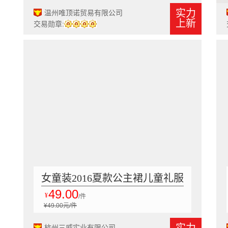
实力
温州唯顶诺贸易有限公司
上新
交易勋章:
女童装2016夏款公主裙儿童礼服
49.00
连衣裙61演出花童婚纱蓬蓬裙12
¥
/件
¥49.00元/件
pl7
杭州三威实业有限公司