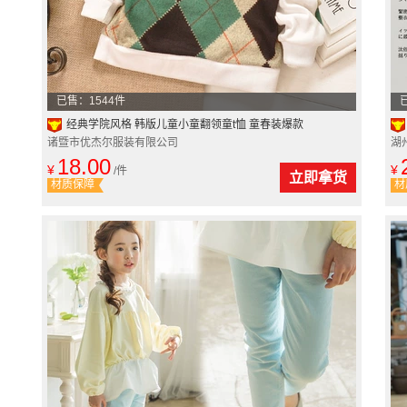
已售：1544件
经典学院风格 韩版儿童小童翻领童t恤 童春装爆款
诸暨市优杰尔服装有限公司
湖
18.00
¥
¥
/件
立即拿货
材质保障
材