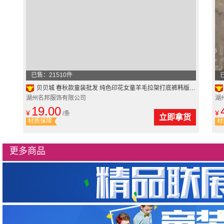
已售：21510件
贝贝城 春秋款童装批发 纯色印花女童羊毛拉架打底裤韩版童裤精品
湖州名邦服饰有限公司
湖
19.00
¥
¥
/条
立即拿货
材质保障
材
更多商品