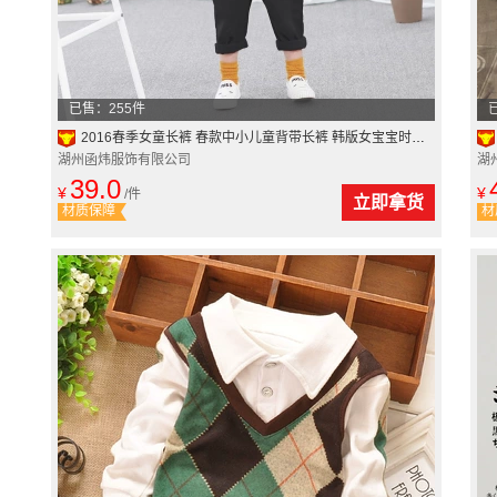
已售：255件
2016春季女童长裤 春款中小儿童背带长裤 韩版女宝宝时尚连身长裤
湖州函炜服饰有限公司
湖
39.0
¥
¥
/件
立即拿货
材质保障
材