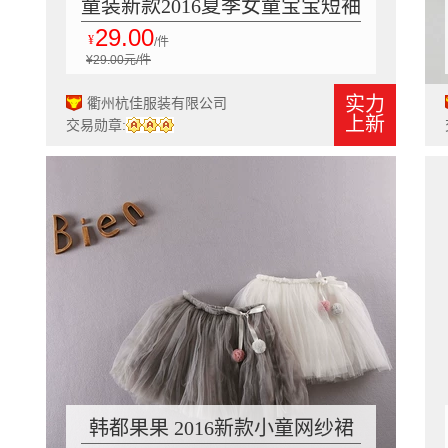
童装新款2016夏季女童宝宝短袖
29.00
T恤儿童T恤卡通打底衫童趣
¥
/件
¥29.00元/件
实力
衢州杭佳服装有限公司
上新
交易勋章:
韩都果果 2016新款小童网纱裙