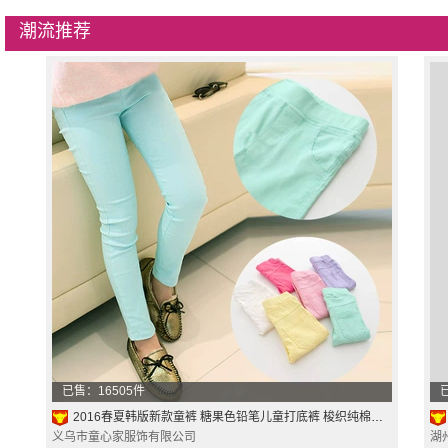
潮流推荐
已售：16505件
2016春夏韩版新款童裤 糖果色铅笔儿童打底裤 梭织纯棉女童九分裤
义乌市童心家服饰有限公司
湖