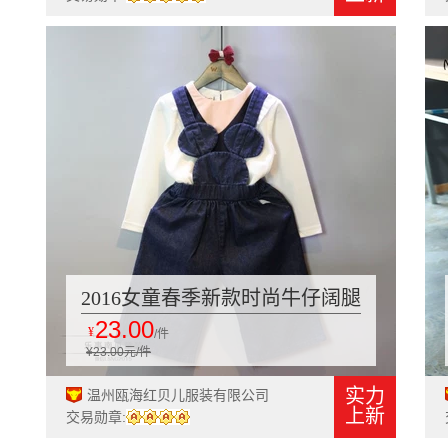
2016女童春季新款时尚牛仔阔腿
23.00
七分裤背带裤227719
¥
/件
¥23.00元/件
实力
温州瓯海红贝儿服装有限公司
上新
交易勋章: