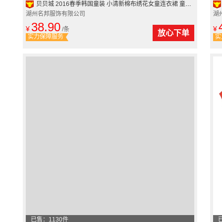
贝贝城 2016春季韩国童装 小清新棉布绣花女童连衣裙 童装批发
湖州名邦服饰有限公司
湖
38.90
¥
¥
/条
放心下单
实力保障服务
实
已售：1130件