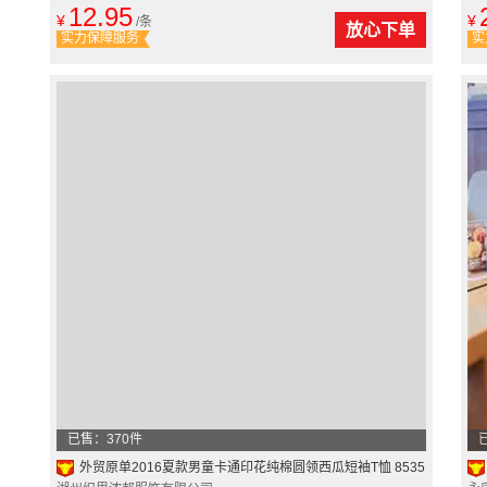
12.95
¥
¥
/条
放心下单
实力保障服务
实
已售：370件
外贸原单2016夏款男童卡通印花纯棉圆领西瓜短袖T恤 8535