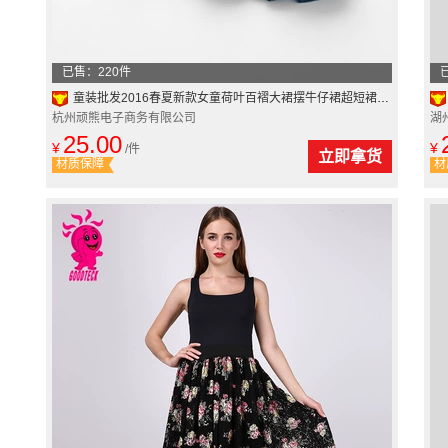
已售：220件
童装批发2016春夏新款女童荷叶百褶大裙摆牛仔裙超短裙百搭半身裙
杭州顽熊电子商务有限公司
湖
25.00
¥
¥
/件
立即拿货
材质保障
材