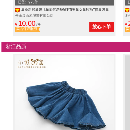
已售：975件
夏季新款童装儿童奥代尔短袖T恤男童女童短袖T恤夏装童装韩版休闲
苍南县西米服饰有限公司
湖
10.00
¥
¥
/件
放心下单
实力保障服务
实
浙江品质