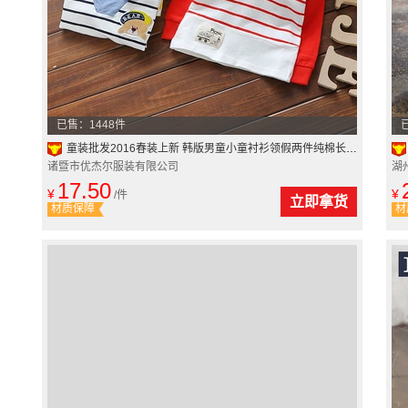
已售：1448件
童装批发2016春装上新 韩版男童小童衬衫领假两件纯棉长袖T
诸暨市优杰尔服装有限公司
湖
17.50
¥
¥
/件
立即拿货
材质保障
材