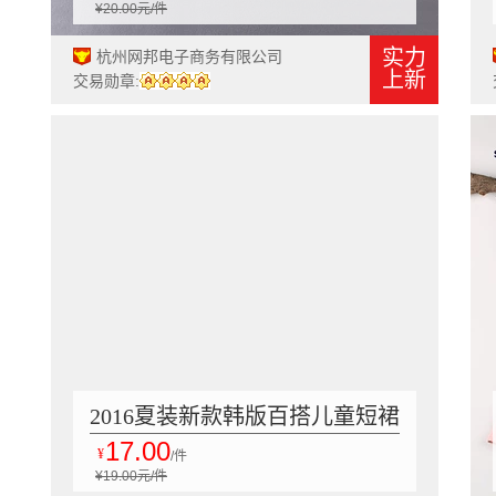
¥20.00元/件
发
实力
杭州网邦电子商务有限公司
上新
交易勋章:
2016夏装新款韩版百搭儿童短裙
17.00
公主裙子伞裙女童碎花半身裙
¥
/件
¥19.00元/件