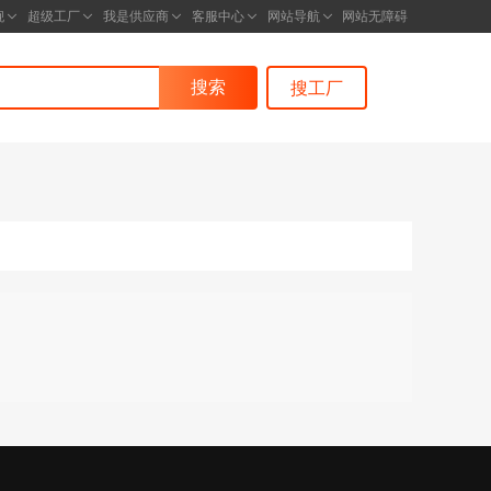
搜索
搜工厂