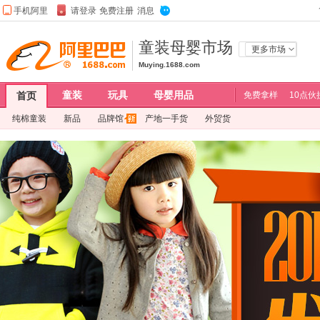
童装母婴市场
更多市场
Muying.1688.com
童装
玩具
母婴用品
首页
免费拿样
10点伙
纯棉童装
新品
品牌馆
产地一手货
外贸货