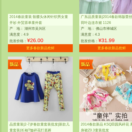
2014春款童装 骷髅头休闲针织男女童
广东品质童装|2014春款韩版蕾
开衫 外贸原单童外套
荷叶边连衣裙 1126
产
地：
湖州市吴兴区
产
地：
佛山市禅城区
满意度：4.9
满意度：4.3
¥
26.00
¥
31.99
批发价格：
批发价格：
更多春款新品抢鲜
更多春款新品抢鲜
品质童装|2-7岁春款童套装批发|新款儿
2014春款新品 KSQ田园风碎花 
童套装|长袖T恤碎花打底裤
身裙Z0.3童装批发