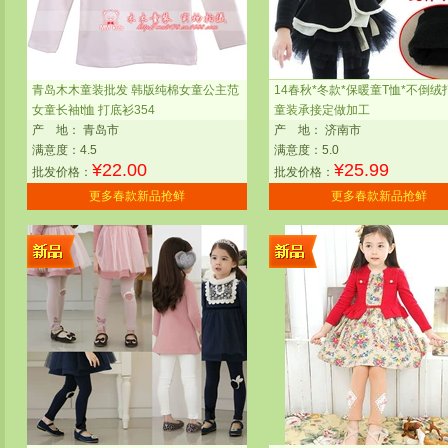
青岛木木童装批发 韩版纯棉女童公主范
14春秋*冬款*保暖童T恤*不倒绒
女童长袖t恤 打底衫354
童装承接定做加工
产
地：
青岛市
产
地：
济南市
满意度：4.5
满意度：5.0
¥
22.00
¥
25.99
批发价格：
批发价格：
更多春款新品抢鲜
更多春款新品抢鲜