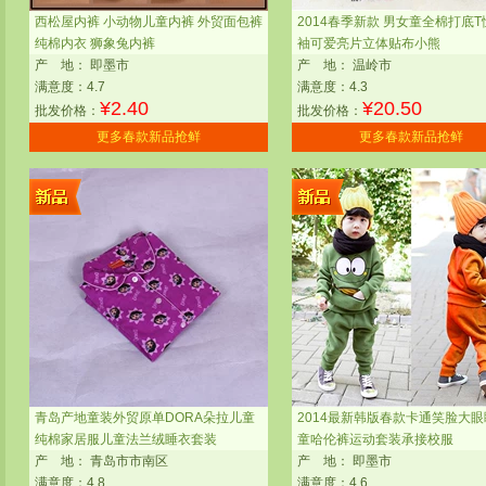
西松屋内裤 小动物儿童内裤 外贸面包裤
2014春季新款 男女童全棉打底T
纯棉内衣 狮象兔内裤
袖可爱亮片立体贴布小熊
产
地：
即墨市
产
地：
温岭市
满意度：4.7
满意度：4.3
¥
2.40
¥
20.50
批发价格：
批发价格：
更多春款新品抢鲜
更多春款新品抢鲜
青岛产地童装外贸原单DORA朵拉儿童
2014最新韩版春款卡通笑脸大
纯棉家居服儿童法兰绒睡衣套装
童哈伦裤运动套装承接校服
产
地：
青岛市市南区
产
地：
即墨市
满意度：4.8
满意度：4.6