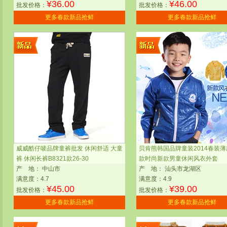
¥
36.00
¥
46.00
批发价格：
批发价格：
更多春款新品抢鲜
更多春款新品抢鲜
威威酷仔唛品牌童裤批发 休闲舒适 大童
贝肯熊韩国品牌童装2014春装
裤 休闲长裤B8321款26-30
款时尚新款男童休闲风衣外套
产
地：
中山市
产
地：
汕头市龙湖区
满意度：4.7
满意度：4.9
¥
45.00
¥
39.00
批发价格：
批发价格：
更多春款新品抢鲜
更多春款新品抢鲜