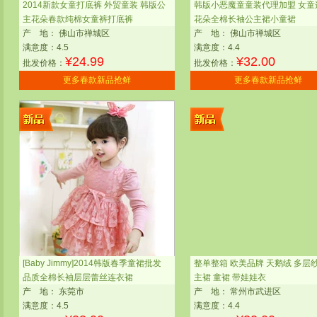
2014新款女童打底裤 外贸童装 韩版公
韩版小恶魔童童装代理加盟 女童
主花朵春款纯棉女童裤打底裤
花朵全棉长袖公主裙小童裙
产
地：
佛山市禅城区
产
地：
佛山市禅城区
满意度：4.5
满意度：4.4
¥
24.99
¥
32.00
批发价格：
批发价格：
更多春款新品抢鲜
更多春款新品抢鲜
[Baby Jimmy]2014韩版春季童裙批发
整单整箱 欧美品牌 天鹅绒 多层纱
品质全棉长袖层层蕾丝连衣裙
主裙 童裙 带娃娃衣
产
地：
东莞市
产
地：
常州市武进区
满意度：4.5
满意度：4.4