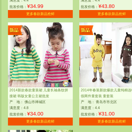
满意度：4.4
满意度：4.4
¥
34.99
¥
43.80
批发价格：
批发价格：
更多春款新品抢鲜
更多春款新品抢鲜
2014新款春款童装裙 儿童长袖条纹拼
2014年春装新款爆款儿童纯棉
接裙 韩版女童公主裙批发
假两件童套装 童套装
产
地：
佛山市禅城区
产
地：
青岛市市北区
满意度：4.8
满意度：4.4
¥
34.00
¥
31.00
批发价格：
批发价格：
更多春款新品抢鲜
更多春款新品抢鲜