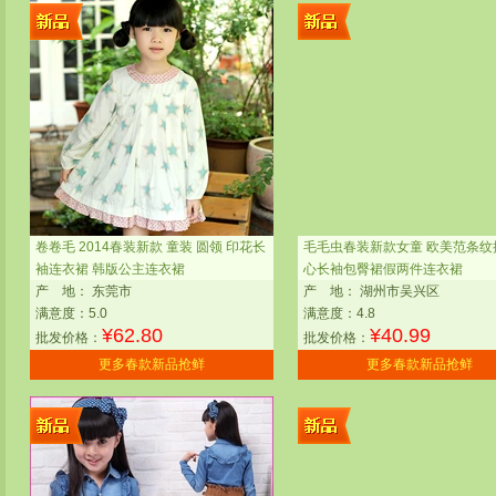
卷卷毛 2014春装新款 童装 圆领 印花长
毛毛虫春装新款女童 欧美范条纹
袖连衣裙 韩版公主连衣裙
心长袖包臀裙假两件连衣裙
产
地：
东莞市
产
地：
湖州市吴兴区
满意度：5.0
满意度：4.8
¥
62.80
¥
40.99
批发价格：
批发价格：
更多春款新品抢鲜
更多春款新品抢鲜