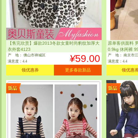
【售完欣赏】爆款2013冬款女童时尚豹纹加厚大
原单客供面料 
衣外套4123
0.9kg 休闲裤 9
产
地
： 佛山市禅城区
¥
59.00
产
地
： 南京市
满意度：4.4
满意度：4.4
领优惠券
更多春款新品
领优惠