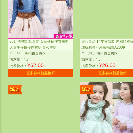
2014春季新款童装 女童长袖连衣裙中
甜心童品 14年春新款 纯棉精梳棉
大童牛仔拼接连衣裙 童公主裙
纯棉彩条可爱长袖t恤A2009
产
地：
湖州市吴兴区
产
地：
湖州市吴兴区
满意度：4.7
满意度：4.5
¥
62.00
¥
26.00
批发价格：
批发价格：
更多春款新品抢鲜
更多春款新品抢鲜