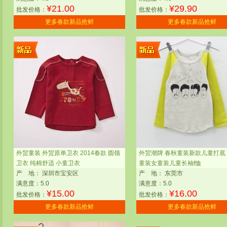
¥
21.00
¥
29.90
批发价格：
批发价格：
更多春款新品抢鲜
更多春款新品抢鲜
外贸童装 外贸原单卫衣 2014春款 圆领
外贸潮牌 春秋童装新款儿童打底
卫衣 纯棉舒适 小童卫衣
童装女童装儿童长袖t恤
产
地：
深圳市宝安区
产
地：
东莞市
满意度：5.0
满意度：5.0
¥
15.00
¥
16.00
批发价格：
批发价格：
更多春款新品抢鲜
更多春款新品抢鲜