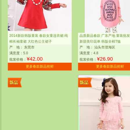
2014新款韩版童装 春款女童连衣裙 纯
品质新品春款 广东产地 童装批发
棉长袖童裙 大红色公主裙子
新甜美印花单 韩版全棉T恤
产
地：
东莞市
产
地：
汕头市澄海区
满意度：5.0
满意度：4.8
¥
42.00
¥
26.90
批发价格：
批发价格：
更多春款新品抢鲜
更多春款新品抢鲜