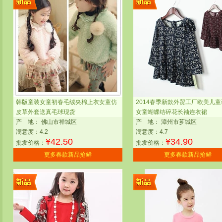
韩版童装女童初春毛绒夹棉上衣女童仿
2014春季新款外贸工厂欧美儿
皮草外套送真毛球现货
女童蝴蝶结碎花长袖连衣裙
产
地：
佛山市禅城区
产
地：
漳州市芗城区
满意度：4.2
满意度：4.7
¥
42.50
¥
34.90
批发价格：
批发价格：
更多春款新品抢鲜
更多春款新品抢鲜