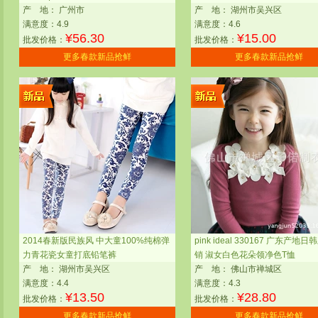
产
地：
广州市
产
地：
湖州市吴兴区
满意度：4.9
满意度：4.6
¥
56.30
¥
15.00
批发价格：
批发价格：
更多春款新品抢鲜
更多春款新品抢鲜
2014春新版民族风 中大童100%纯棉弹
pink ideal 330167 广东产地
力青花瓷女童打底铅笔裤
销 淑女白色花朵领净色T恤
产
地：
湖州市吴兴区
产
地：
佛山市禅城区
满意度：4.4
满意度：4.3
¥
13.50
¥
28.80
批发价格：
批发价格：
更多春款新品抢鲜
更多春款新品抢鲜