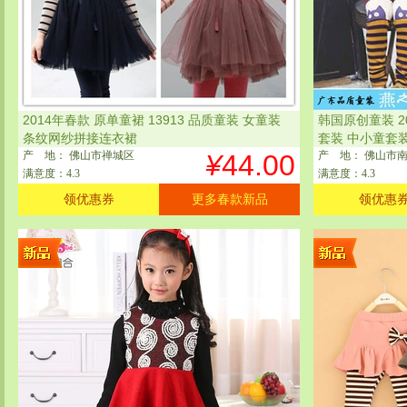
2014年春款 原单童裙 13913 品质童装 女童装
韩国原创童装 
条纹网纱拼接连衣裙
套装 中小童套
产
地
： 佛山市禅城区
¥
44.00
产
地
： 佛山市
满意度：4.3
满意度：4.3
领优惠券
更多春款新品
领优惠