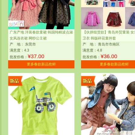
广东产地 洋装春款童裙 韩国纯棉波点淑
【伙拼组货款】青岛外贸童装 女
女风连衣裙 网纱公主裙
卫衣 韩版碎花童外套
产
地：
东莞市
产
地：
青岛市市南区
满意度：4.3
满意度：4.8
¥
37.00
¥
36.00
批发价格：
批发价格：
更多春款新品抢鲜
更多春款新品抢鲜