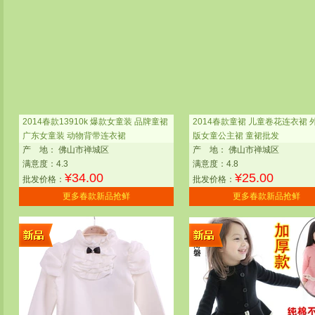
2014春款13910k 爆款女童装 品牌童裙
2014春款童裙 儿童卷花连衣裙 
广东女童装 动物背带连衣裙
版女童公主裙 童裙批发
产
地：
佛山市禅城区
产
地：
佛山市禅城区
满意度：4.3
满意度：4.8
¥
34.00
¥
25.00
批发价格：
批发价格：
更多春款新品抢鲜
更多春款新品抢鲜