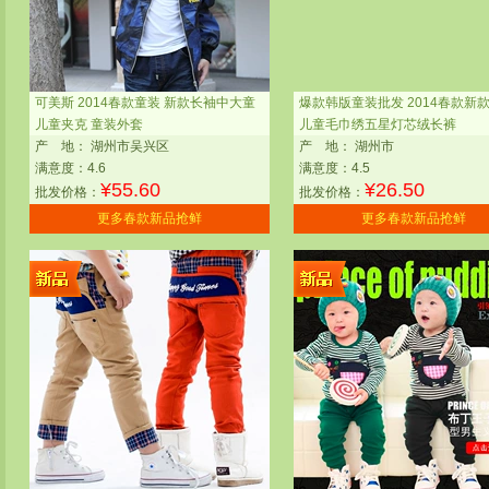
可美斯 2014春款童装 新款长袖中大童
爆款韩版童装批发 2014春款新
儿童夹克 童装外套
儿童毛巾绣五星灯芯绒长裤
产
地：
湖州市吴兴区
产
地：
湖州市
满意度：4.6
满意度：4.5
¥
55.60
¥
26.50
批发价格：
批发价格：
更多春款新品抢鲜
更多春款新品抢鲜