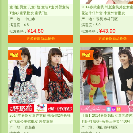
童T恤 男童 儿童T恤 童装T恤 外贸童装
2014春款童装 韩版童装外套女
T恤衫 童装批发 童装T恤
花边牛仔外套 小童外套批发
产
地：
中山市
产
地：
珠海市斗门区
满意度：4.6
满意度：5.0
¥
14.80
¥
43.90
批发价格：
批发价格：
更多春款新品抢鲜
更多春款新品抢鲜
2014年春款女童连衣裙 韩版假2件长袖
【爆】2014春款韩版女童套装
碎花童公主裙批发 外贸童装
T恤+打底裤+头箍三件套44004
产
地：
青岛市
产
地：
佛山市禅城区