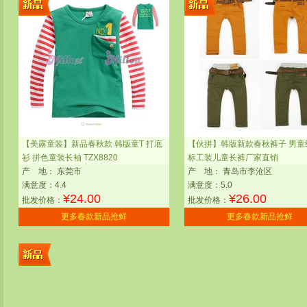
【美露童装】新品春秋款 韩版童T 打底
【伙拼】韩版新款春秋裤子 男童
衫 拼色童装长袖 TZX8820
标工装儿童长裤厂家直销
产
地：
东莞市
产
地：
青岛市李沧区
满意度：4.4
满意度：5.0
¥
24.00
¥
26.00
批发价格：
批发价格：
更多春款新品抢鲜
更多春款新品抢鲜