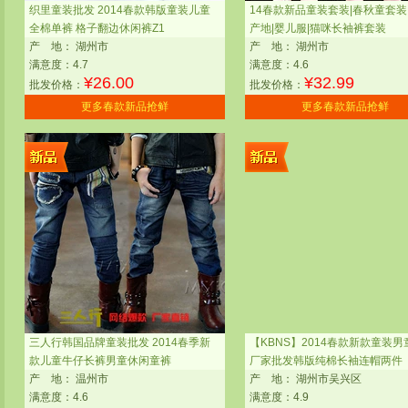
织里童装批发 2014春款韩版童装儿童
14春款新品童装套装|春秋童套装
全棉单裤 格子翻边休闲裤Z1
产地|婴儿服|猫咪长袖裤套装
产
地：
湖州市
产
地：
湖州市
满意度：4.7
满意度：4.6
¥
26.00
¥
32.99
批发价格：
批发价格：
更多春款新品抢鲜
更多春款新品抢鲜
三人行韩国品牌童装批发 2014春季新
【KBNS】2014春款新款童装
款儿童牛仔长裤男童休闲童裤
厂家批发韩版纯棉长袖连帽两件
产
地：
温州市
产
地：
湖州市吴兴区
满意度：4.6
满意度：4.9