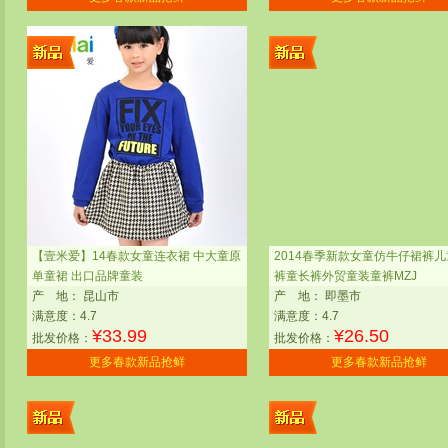
【壹米爱】14春款女童连衣裙 中大童原
2014春季新款女童仿牛仔裙裤
单童裙 出口品牌童装
裤童长裤外贸童装童裤MZJ
产
地：
昆山市
产
地：
即墨市
满意度：4.7
满意度：4.7
¥
33.99
¥
26.50
批发价格：
批发价格：
更多春款新品抢鲜
更多春款新品抢鲜