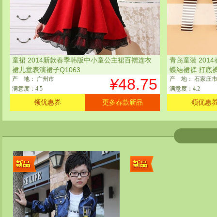
童裙 2014新款春季韩版中小童公主裙百褶连衣
青岛童装 201
裙儿童表演裙子Q1063
蝶结裙裤 打底
产
地
： 广州市
¥
48.75
产
地
： 石家庄
满意度：4.5
满意度：4.2
领优惠券
更多春款新品
领优惠