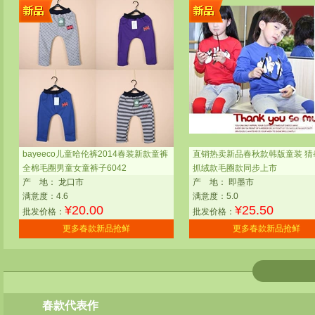
bayeeco儿童哈伦裤2014春装新款童裤
直销热卖新品春秋款韩版童装 猜
全棉毛圈男童女童裤子6042
抓绒款毛圈款同步上市
产
地：
龙口市
产
地：
即墨市
满意度：4.6
满意度：5.0
¥
20.00
¥
25.50
批发价格：
批发价格：
更多春款新品抢鲜
更多春款新品抢鲜
春款代表作