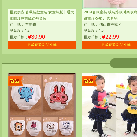
批发供应 春秋新款童装 女童韩版卡通大
2014春款童装 秋装爆款时尚玫
眼睛加厚棉绒裙裤套装
袖童连衣裙 厂家直销
产
地：
常熟市
产
地：
佛山市禅城区
满意度：4.2
满意度：4.9
¥
30.90
¥
22.99
批发价格：
批发价格：
更多春款新品抢鲜
更多春款新品抢鲜