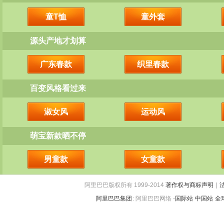
童T恤
童外套
源头产地才划算
广东春款
织里春款
百变风格看过来
淑女风
运动风
萌宝新款晒不停
男童款
女童款
阿里巴巴版权所有 1999-2014
著作权与商标声明
|
阿里巴巴集团
:
阿里巴巴网络 -
国际站
中国站
全