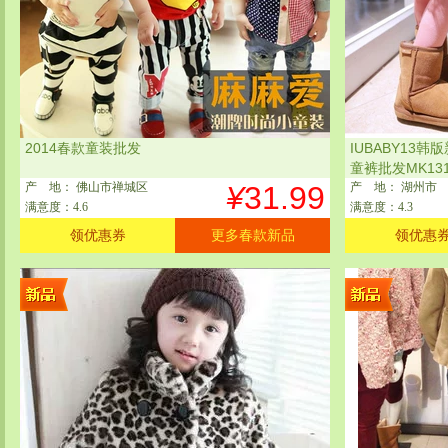
2014春款童装批发
IUBABY13
童裤批发MK131
产
地
： 佛山市禅城区
¥
31.99
产
地
： 湖州市
满意度：4.6
满意度：4.3
领优惠券
更多春款新品
领优惠