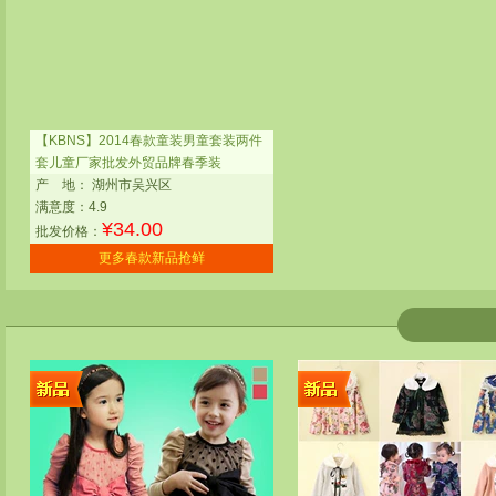
【KBNS】2014春款童装男童套装两件
套儿童厂家批发外贸品牌春季装
产
地：
湖州市吴兴区
满意度：4.9
¥
34.00
批发价格：
更多春款新品抢鲜